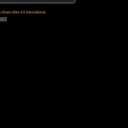
n-Share Alike 4.0 International
Volver arriba
Enlaces a esta página