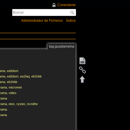
Conectarse
Administrador de Ficheros
Índice
tag:guadarrama
rama
,
ea5dom
rama
,
ea5dom
,
ea1faq
,
eb1hbk
rama
,
eb1hbk
rrama
,
micromet
rrama
,
video
rrama
rrama
,
etoc
,
rystec
,
kvndhe
rrama
rrama