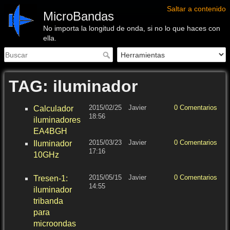
Saltar a contenido
MicroBandas
No importa la longitud de onda, si no lo que haces con
ella.
TAG: iluminador
2015/02/25
Javier
0 Comentarios
g
Calculador
18:56
a
iluminadores
e
EA4BGH
il
2015/03/23
Javier
0 Comentarios
a
Iluminador
17:16
1
10GHz
il
e
2015/05/15
Javier
0 Comentarios
a
Tresen-1:
14:55
il
iluminador
1
tribanda
2
para
e
microondas