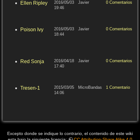
2016/05/03
Javier
0 Comentarios
7
Ellen Ripley
19:46
b
a
il
e
2016/05/03
Javier
0 Comentarios
7
Poison Ivy
18:44
b
a
il
d
e
2016/04/18
Javier
0 Comentarios
7
Red Sonja
17:40
b
a
il
e
2015/03/05
MicroBandas
1 Comentario
a
Tresen-1
14:06
il
1
2
e
Excepto donde se indique lo contrario, el contenido de este wiki
esta bajo la siguiente licencia:
CC Attribution-Share Alike 4.0