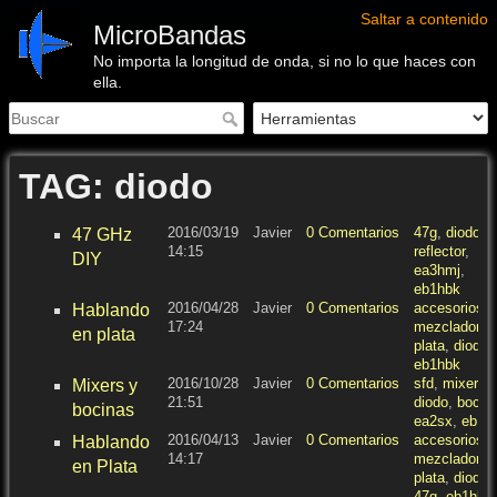
Saltar a contenido
MicroBandas
No importa la longitud de onda, si no lo que haces con
ella.
TAG: diodo
2016/03/19
Javier
0 Comentarios
47g
,
diodo
,
47 GHz
14:15
reflector
,
DIY
ea3hmj
,
eb1hbk
2016/04/28
Javier
0 Comentarios
accesorios
,
Hablando
17:24
mezclador
,
en plata
plata
,
diodo
,
eb1hbk
2016/10/28
Javier
0 Comentarios
sfd
,
mixer
,
Mixers y
21:51
diodo
,
bocin
bocinas
ea2sx
,
eb1h
2016/04/13
Javier
0 Comentarios
accesorios
,
Hablando
14:17
mezclador
,
en Plata
plata
,
diodo
,
47g
,
eb1hbk